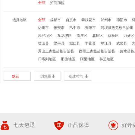
全部
招商加盟
选择地区
全部
成都市
自贡市
攀枝花市
泸州市
德阳市
达州市
雅安市
巴中市
资阳市
阿坝藏族羌族自治州
沙坪坝区
九龙坡区
南岸区
北碚区
双桥区
万盛区
璧山县
梁平县
城口县
丰都县
垫江县
武隆县
秀山土家族苗族自治县
酉阳土家族苗族自治县
彭水苗族
日喀则地区
那曲地区
阿里地区
林芝地区
默认
浏览量
创建时间
七天包退
正品保障
好评