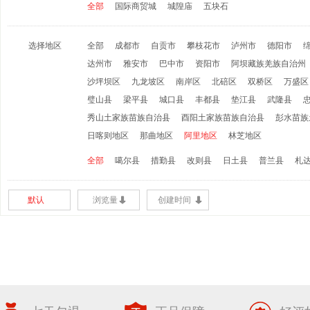
全部
国际商贸城
城隍庙
五块石
选择地区
全部
成都市
自贡市
攀枝花市
泸州市
德阳市
达州市
雅安市
巴中市
资阳市
阿坝藏族羌族自治州
沙坪坝区
九龙坡区
南岸区
北碚区
双桥区
万盛区
璧山县
梁平县
城口县
丰都县
垫江县
武隆县
秀山土家族苗族自治县
酉阳土家族苗族自治县
彭水苗族
日喀则地区
那曲地区
阿里地区
林芝地区
全部
噶尔县
措勤县
改则县
日土县
普兰县
札
默认
浏览量
创建时间