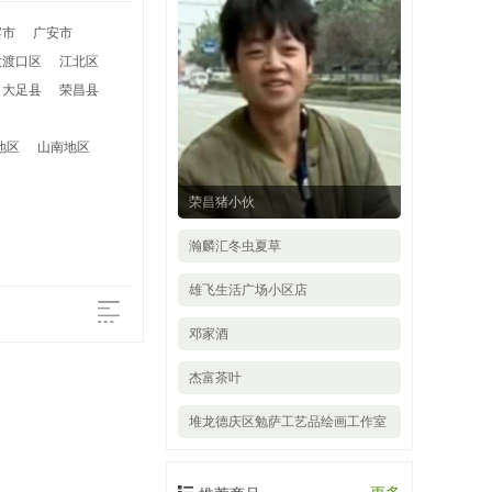
宾市
广安市
大渡口区
江北区
大足县
荣昌县
地区
山南地区
荣昌猪小伙
瀚麟汇冬虫夏草
雄飞生活广场小区店
邓家酒
杰富茶叶
堆龙德庆区勉萨工艺品绘画工作室