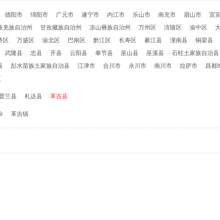
德阳市
绵阳市
广元市
遂宁市
内江市
乐山市
南充市
眉山市
宜
族羌族自治州
甘孜藏族自治州
凉山彝族自治州
万州区
涪陵区
渝中区
桥区
万盛区
渝北区
巴南区
黔江区
长寿区
綦江县
潼南县
铜梁县
武隆县
忠县
开县
云阳县
奉节县
巫山县
巫溪县
石柱土家族自治县
县
彭水苗族土家族自治县
江津市
合川市
永川市
南川市
拉萨市
昌都
区
普兰县
札达县
革吉县
乡
革吉镇