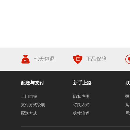
七天包退
正品保障
配送与支付
新手上路
联
上门自提
隐私声明
投
支付方式说明
订购方式
购
配送方式
购物流程
网