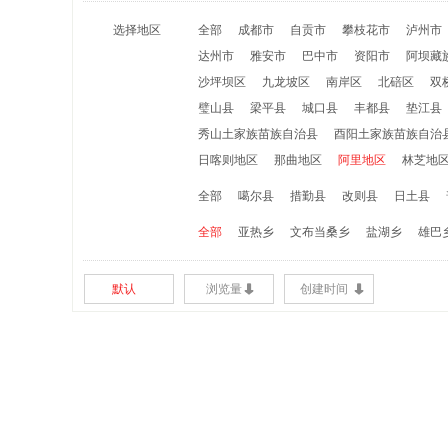
选择地区
全部
成都市
自贡市
攀枝花市
泸州市
达州市
雅安市
巴中市
资阳市
阿坝藏
沙坪坝区
九龙坡区
南岸区
北碚区
双
璧山县
梁平县
城口县
丰都县
垫江县
秀山土家族苗族自治县
酉阳土家族苗族自治
日喀则地区
那曲地区
阿里地区
林芝地
全部
噶尔县
措勤县
改则县
日土县
全部
亚热乡
文布当桑乡
盐湖乡
雄巴
默认
浏览量
创建时间