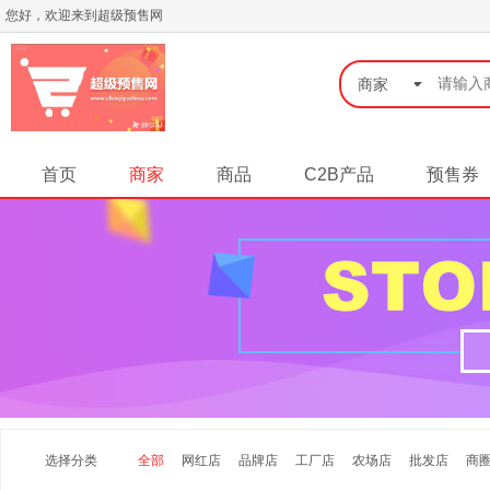
您好，欢迎来到超级预售网
◆
商家
首页
商家
商品
C2B产品
预售券
选择分类
全部
网红店
品牌店
工厂店
农场店
批发店
商