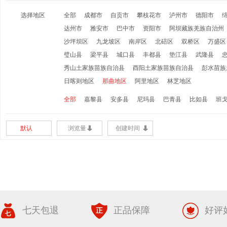
选择地区
全部
成都市
自贡市
攀枝花市
泸州市
德阳市
达州市
雅安市
巴中市
资阳市
阿坝藏族羌族自治州
沙坪坝区
九龙坡区
南岸区
北碚区
双桥区
万盛区
璧山县
梁平县
城口县
丰都县
垫江县
武隆县
秀山土家族苗族自治县
酉阳土家族苗族自治县
彭水苗族
日喀则地区
那曲地区
阿里地区
林芝地区
全部
嘉黎县
安多县
尼玛县
巴青县
比如县
班
默认
浏览量
创建时间
七天包退
正品保障
好评