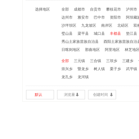
选择地区
全部
成都市
自贡市
攀枝花市
泸州市
达州市
雅安市
巴中市
资阳市
阿坝藏
沙坪坝区
九龙坡区
南岸区
北碚区
双
璧山县
梁平县
城口县
丰都县
垫江县
秀山土家族苗族自治县
酉阳土家族苗族自治
日喀则地区
那曲地区
阿里地区
林芝地
全部
三元镇
三合镇
三坝乡
三建乡
崇兴乡
暨龙乡
树人镇
栗子乡
武平镇
龙孔乡
龙河镇
默认
浏览量
创建时间