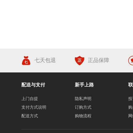
七天包退
正品保障
配送与支付
新手上路
联
上门自提
隐私声明
投
支付方式说明
订购方式
购
配送方式
购物流程
网