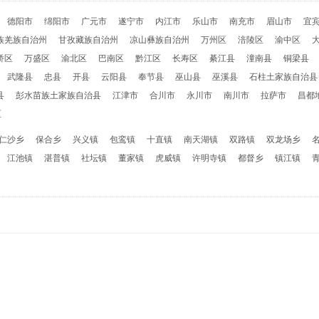
德阳市
绵阳市
广元市
遂宁市
内江市
乐山市
南充市
眉山市
宜
族羌族自治州
甘孜藏族自治州
凉山彝族自治州
万州区
涪陵区
渝中区
桥区
万盛区
渝北区
巴南区
黔江区
长寿区
綦江县
潼南县
铜梁县
武隆县
忠县
开县
云阳县
奉节县
巫山县
巫溪县
石柱土家族自治县
县
彭水苗族土家族自治县
江津市
合川市
永川市
南川市
拉萨市
昌都
区
仁沙乡
保合乡
兴义镇
包鸾镇
十直镇
南天湖镇
双路镇
双龙场乡
江池镇
湛普镇
社坛镇
董家镇
虎威镇
许明寺镇
都督乡
镇江镇