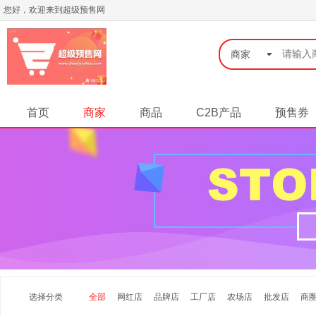
您好，欢迎来到超级预售网
◆
商家
首页
商家
商品
C2B产品
预售券
选择分类
全部
网红店
品牌店
工厂店
农场店
批发店
商