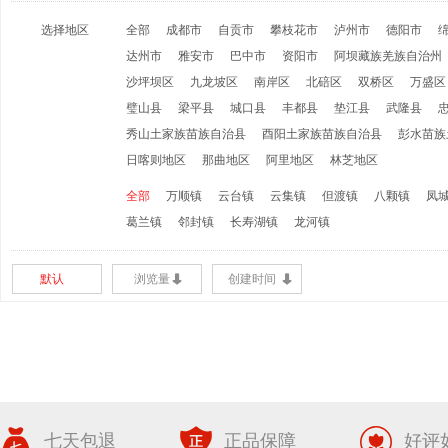
选择地区
全部
成都市
自贡市
攀枝花市
泸州市
德阳市
达州市
雅安市
巴中市
资阳市
阿坝藏族羌族自治州
沙坪坝区
九龙坡区
南岸区
北碚区
双桥区
万盛区
璧山县
梁平县
城口县
丰都县
垫江县
武隆县
秀山土家族苗族自治县
酉阳土家族苗族自治县
彭水苗族
日喀则地区
那曲地区
阿里地区
林芝地区
全部
万顺镇
云台镇
云集镇
但渡镇
八颗镇
凤
葛兰镇
邻封镇
长寿湖镇
龙河镇
默认
浏览量
创建时间
七天包退
正品保障
好评