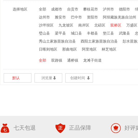
选择地区
全部
成都市
自贡市
攀枝花市
泸州市
德阳市
达州市
雅安市
巴中市
资阳市
阿坝藏族羌族自治州
沙坪坝区
九龙坡区
南岸区
北碚区
双桥区
万盛区
璧山县
梁平县
城口县
丰都县
垫江县
武隆县
秀山土家族苗族自治县
酉阳土家族苗族自治县
彭水苗族
日喀则地区
那曲地区
阿里地区
林芝地区
全部
双路镇
通桥镇
龙滩子街道
默认
浏览量
创建时间
七天包退
正品保障
好评