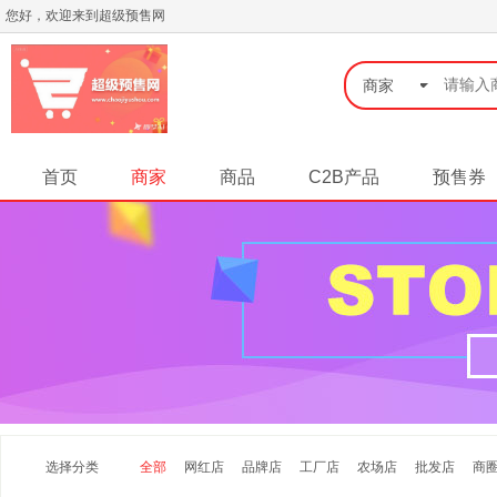
您好，欢迎来到超级预售网
◆
商家
首页
商家
商品
C2B产品
预售券
选择分类
全部
网红店
品牌店
工厂店
农场店
批发店
商