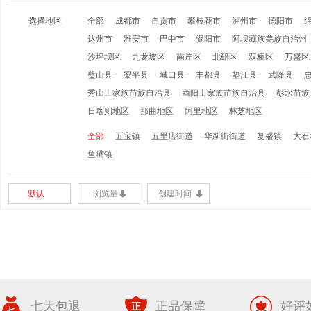
选择地区
全部
成都市
自贡市
攀枝花市
泸州市
德阳市
达州市
雅安市
巴中市
资阳市
阿坝藏族羌族自治州
沙坪坝区
九龙坡区
南岸区
北碚区
双桥区
万盛区
璧山县
梁平县
城口县
丰都县
垫江县
武隆县
秀山土家族苗族自治县
酉阳土家族苗族自治县
彭水苗族
日喀则地区
那曲地区
阿里地区
林芝地区
全部
五宝镇
五里店街道
华新街街道
复盛镇
大石
鱼嘴镇
默认
浏览量
创建时间
七天包退
正品保障
好评