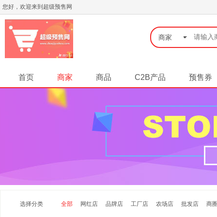
您好，欢迎来到超级预售网
◆
商家
首页
商家
商品
C2B产品
预售券
选择分类
全部
网红店
品牌店
工厂店
农场店
批发店
商